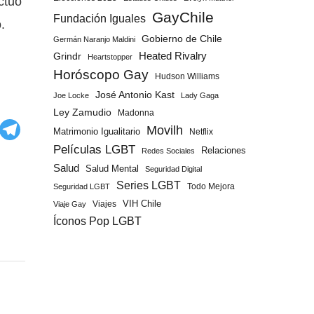
ctuó
GayChile
Fundación Iguales
.
Gobierno de Chile
Germán Naranjo Maldini
Grindr
Heated Rivalry
Heartstopper
Horóscopo Gay
Hudson Williams
José Antonio Kast
Joe Locke
Lady Gaga
Ley Zamudio
Madonna
Movilh
Matrimonio Igualitario
Netflix
Películas LGBT
Relaciones
Redes Sociales
Salud
Salud Mental
Seguridad Digital
Series LGBT
Todo Mejora
Seguridad LGBT
Viajes
VIH Chile
Viaje Gay
Íconos Pop LGBT