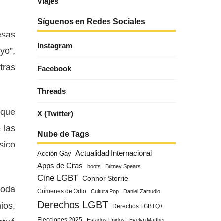
Viajes
Síguenos en Redes Sociales
esas
Instagram
yo”,
tras
Facebook
Threads
 que
X (Twitter)
 las
Nube de Tags
sico
Actualidad Internacional
Acción Gay
Apps de Citas
boots
Britney Spears
Cine LGBT
Connor Storrie
toda
Crímenes de Odio
Cultura Pop
Daniel Zamudio
Derechos LGBT
ios,
Derechos LGBTQ+
Elecciones 2025
Estados Unidos
Evelyn Matthei