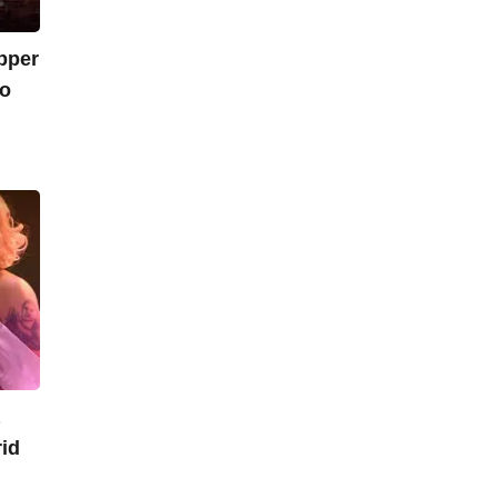
opper
do
a
rid