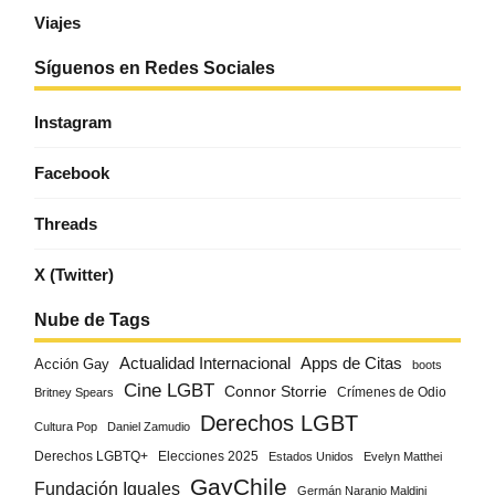
Viajes
Síguenos en Redes Sociales
Instagram
Facebook
Threads
X (Twitter)
Nube de Tags
Actualidad Internacional
Apps de Citas
Acción Gay
boots
Cine LGBT
Connor Storrie
Crímenes de Odio
Britney Spears
Derechos LGBT
Cultura Pop
Daniel Zamudio
Derechos LGBTQ+
Elecciones 2025
Estados Unidos
Evelyn Matthei
GayChile
Fundación Iguales
Germán Naranjo Maldini