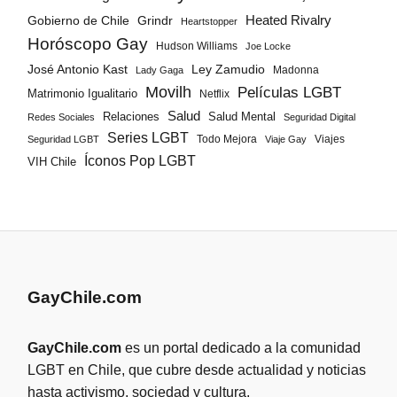
Gobierno de Chile
Grindr
Heated Rivalry
Heartstopper
Horóscopo Gay
Hudson Williams
Joe Locke
José Antonio Kast
Ley Zamudio
Madonna
Lady Gaga
Movilh
Películas LGBT
Matrimonio Igualitario
Netflix
Salud
Salud Mental
Relaciones
Redes Sociales
Seguridad Digital
Series LGBT
Todo Mejora
Viajes
Seguridad LGBT
Viaje Gay
Íconos Pop LGBT
VIH Chile
GayChile.com
GayChile.com
es un portal dedicado a la comunidad
LGBT en Chile, que cubre desde actualidad y noticias
hasta activismo, sociedad y cultura.