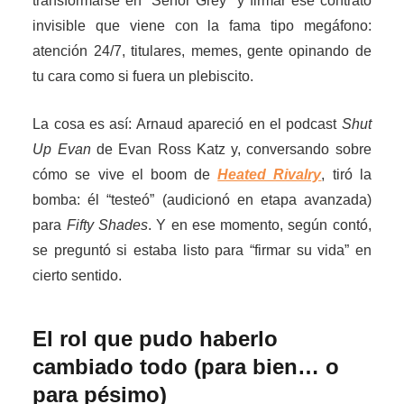
transformarse en “Señor Grey” y firmar ese contrato
invisible que viene con la fama tipo megáfono:
atención 24/7, titulares, memes, gente opinando de
tu cara como si fuera un plebiscito.
La cosa es así: Arnaud apareció en el podcast
Shut
Up Evan
de Evan Ross Katz y, conversando sobre
cómo se vive el boom de
Heated Rivalry
, tiró la
bomba: él “testeó” (audicionó en etapa avanzada)
para
Fifty Shades
. Y en ese momento, según contó,
se preguntó si estaba listo para “firmar su vida” en
cierto sentido.
El rol que pudo haberlo
cambiado todo (para bien… o
para pésimo)