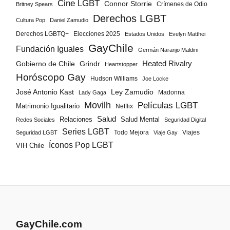
Cine LGBT
Connor Storrie
Crímenes de Odio
Britney Spears
Derechos LGBT
Cultura Pop
Daniel Zamudio
Derechos LGBTQ+
Elecciones 2025
Estados Unidos
Evelyn Matthei
GayChile
Fundación Iguales
Germán Naranjo Maldini
Gobierno de Chile
Grindr
Heated Rivalry
Heartstopper
Horóscopo Gay
Hudson Williams
Joe Locke
José Antonio Kast
Ley Zamudio
Madonna
Lady Gaga
Movilh
Películas LGBT
Matrimonio Igualitario
Netflix
Salud
Salud Mental
Relaciones
Redes Sociales
Seguridad Digital
Series LGBT
Todo Mejora
Viajes
Seguridad LGBT
Viaje Gay
Íconos Pop LGBT
VIH Chile
GayChile.com