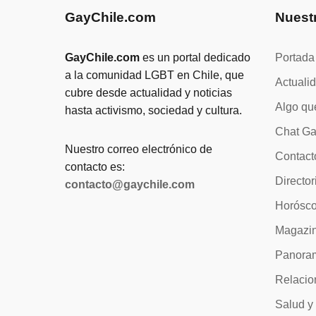
GayChile.com
Nuest
GayChile.com
es un portal dedicado
Portada
a la comunidad LGBT en Chile, que
Actuali
cubre desde actualidad y noticias
Algo qu
hasta activismo, sociedad y cultura.
Chat Ga
Nuestro correo electrónico de
Contact
contacto es:
Director
contacto@gaychile.com
Horósc
Magazi
Panora
Relacio
Salud y