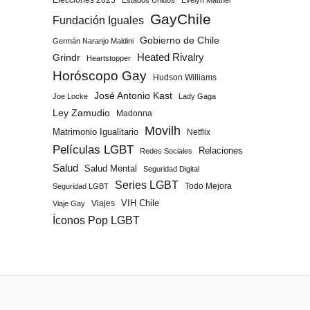
Elecciones 2025
Estados Unidos
Evelyn Matthei
GayChile
Fundación Iguales
Gobierno de Chile
Germán Naranjo Maldini
Grindr
Heated Rivalry
Heartstopper
Horóscopo Gay
Hudson Williams
José Antonio Kast
Joe Locke
Lady Gaga
Ley Zamudio
Madonna
Movilh
Matrimonio Igualitario
Netflix
Películas LGBT
Relaciones
Redes Sociales
Salud
Salud Mental
Seguridad Digital
Series LGBT
Todo Mejora
Seguridad LGBT
Viajes
VIH Chile
Viaje Gay
Íconos Pop LGBT