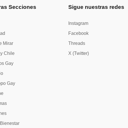
ras Secciones
Sigue nuestras redes
Instagram
dad
Facebook
e Mirar
Threads
y Chile
X (Twitter)
os Gay
io
opo Gay
ne
mas
nes
 Bienestar