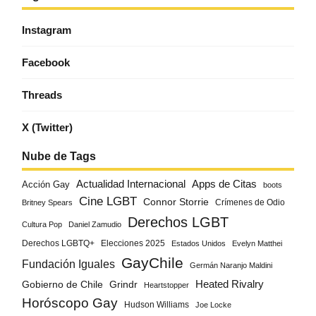
Instagram
Facebook
Threads
X (Twitter)
Nube de Tags
Actualidad Internacional
Apps de Citas
Acción Gay
boots
Cine LGBT
Connor Storrie
Crímenes de Odio
Britney Spears
Derechos LGBT
Cultura Pop
Daniel Zamudio
Derechos LGBTQ+
Elecciones 2025
Estados Unidos
Evelyn Matthei
GayChile
Fundación Iguales
Germán Naranjo Maldini
Gobierno de Chile
Grindr
Heated Rivalry
Heartstopper
Horóscopo Gay
Hudson Williams
Joe Locke