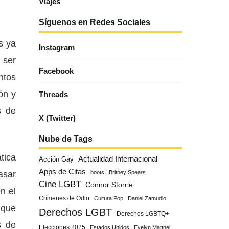
Viajes
Síguenos en Redes Sociales
s ya
Instagram
 ser
Facebook
ntos
ón y
Threads
s de
X (Twitter)
Nube de Tags
tica
Actualidad Internacional
Acción Gay
Apps de Citas
asar
boots
Britney Spears
Cine LGBT
Connor Storrie
n el
Crímenes de Odio
Cultura Pop
Daniel Zamudio
 que
Derechos LGBT
Derechos LGBTQ+
s de
Elecciones 2025
Estados Unidos
Evelyn Matthei