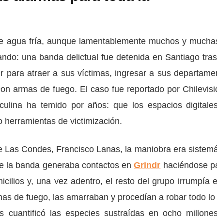
de agua fría, aunque lamentablemente muchos y mucha
ndo: una banda delictual fue detenida en Santiago tras
dr para atraer a sus víctimas, ingresar a sus departame
on armas de fuego. El caso fue reportado por Chilevisi
ulina ha temido por años: que los espacios digitale
herramientas de victimización.
de Las Condes, Francisco Lanas, la maniobra era sistemá
 de la banda generaba contactos en
Grindr
haciéndose p
icilios y, una vez adentro, el resto del grupo irrumpía e
rmas de fuego, las amarraban y procedían a robar todo lo
s cuantificó las especies sustraídas en ocho millone