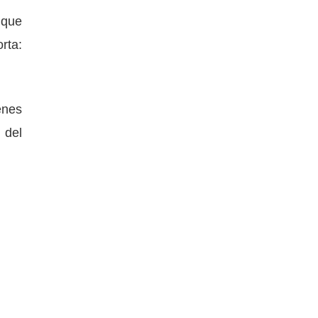
 que
rta:
enes
 del