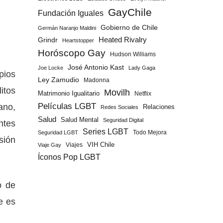
GayChile
Fundación Iguales
Gobierno de Chile
Germán Naranjo Maldini
Grindr
Heated Rivalry
Heartstopper
Horóscopo Gay
Hudson Williams
José Antonio Kast
Joe Locke
Lady Gaga
pios
Ley Zamudio
Madonna
itos
Movilh
Matrimonio Igualitario
Netflix
ano,
Películas LGBT
Relaciones
Redes Sociales
Salud
Salud Mental
Seguridad Digital
ntes
Series LGBT
Todo Mejora
Seguridad LGBT
sión
Viajes
VIH Chile
Viaje Gay
Íconos Pop LGBT
o de
e es