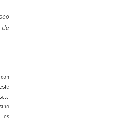
isco
o de
 con
este
scar
sino
 les