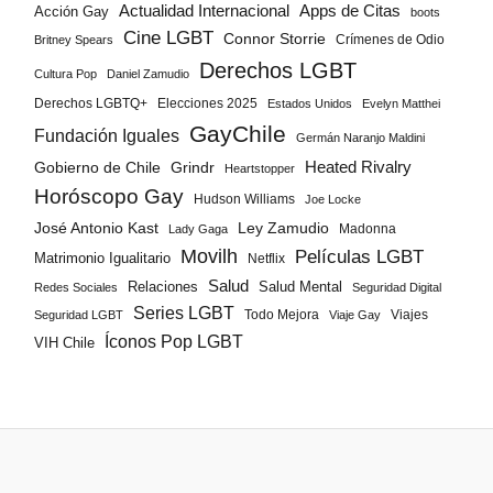
Actualidad Internacional
Apps de Citas
Acción Gay
boots
Cine LGBT
Connor Storrie
Crímenes de Odio
Britney Spears
Derechos LGBT
Cultura Pop
Daniel Zamudio
Derechos LGBTQ+
Elecciones 2025
Estados Unidos
Evelyn Matthei
GayChile
Fundación Iguales
Germán Naranjo Maldini
Gobierno de Chile
Grindr
Heated Rivalry
Heartstopper
Horóscopo Gay
Hudson Williams
Joe Locke
José Antonio Kast
Ley Zamudio
Madonna
Lady Gaga
Movilh
Películas LGBT
Matrimonio Igualitario
Netflix
Salud
Salud Mental
Relaciones
Redes Sociales
Seguridad Digital
Series LGBT
Todo Mejora
Viajes
Seguridad LGBT
Viaje Gay
Íconos Pop LGBT
VIH Chile