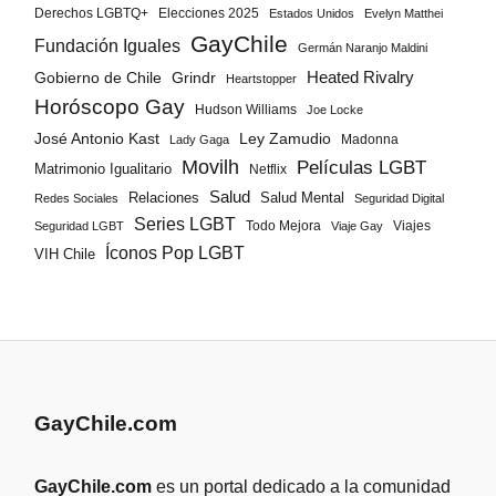
Derechos LGBTQ+
Elecciones 2025
Estados Unidos
Evelyn Matthei
GayChile
Fundación Iguales
Germán Naranjo Maldini
Gobierno de Chile
Grindr
Heated Rivalry
Heartstopper
Horóscopo Gay
Hudson Williams
Joe Locke
José Antonio Kast
Ley Zamudio
Madonna
Lady Gaga
Movilh
Películas LGBT
Matrimonio Igualitario
Netflix
Salud
Salud Mental
Relaciones
Redes Sociales
Seguridad Digital
Series LGBT
Todo Mejora
Viajes
Seguridad LGBT
Viaje Gay
Íconos Pop LGBT
VIH Chile
GayChile.com
GayChile.com
es un portal dedicado a la comunidad