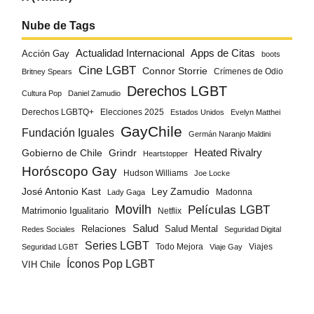
Nube de Tags
Actualidad Internacional
Apps de Citas
Acción Gay
boots
Cine LGBT
Connor Storrie
Crímenes de Odio
Britney Spears
Derechos LGBT
Cultura Pop
Daniel Zamudio
Derechos LGBTQ+
Elecciones 2025
Estados Unidos
Evelyn Matthei
GayChile
Fundación Iguales
Germán Naranjo Maldini
Gobierno de Chile
Grindr
Heated Rivalry
Heartstopper
Horóscopo Gay
Hudson Williams
Joe Locke
José Antonio Kast
Ley Zamudio
Madonna
Lady Gaga
Movilh
Películas LGBT
Matrimonio Igualitario
Netflix
Salud
Salud Mental
Relaciones
Redes Sociales
Seguridad Digital
Series LGBT
Todo Mejora
Viajes
Seguridad LGBT
Viaje Gay
Íconos Pop LGBT
VIH Chile