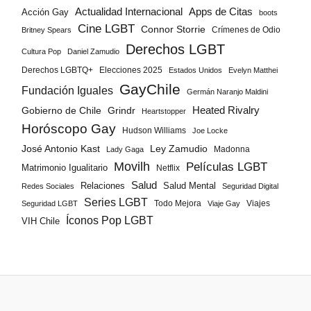
Actualidad Internacional
Apps de Citas
Acción Gay
boots
Cine LGBT
Connor Storrie
Crímenes de Odio
Britney Spears
Derechos LGBT
Cultura Pop
Daniel Zamudio
Derechos LGBTQ+
Elecciones 2025
Estados Unidos
Evelyn Matthei
GayChile
Fundación Iguales
Germán Naranjo Maldini
Gobierno de Chile
Grindr
Heated Rivalry
Heartstopper
Horóscopo Gay
Hudson Williams
Joe Locke
José Antonio Kast
Ley Zamudio
Madonna
Lady Gaga
Movilh
Películas LGBT
Matrimonio Igualitario
Netflix
Salud
Salud Mental
Relaciones
Redes Sociales
Seguridad Digital
Series LGBT
Todo Mejora
Viajes
Seguridad LGBT
Viaje Gay
Íconos Pop LGBT
VIH Chile