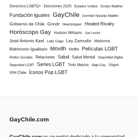
Derechos LGBTQ+
Elecciones 2025
Estados Unidos
Evelyn Matthei
GayChile
Fundación Iguales
Germán Naranjo Maldini
Gobierno de Chile
Grindr
Heated Rivalry
Heartstopper
Horóscopo Gay
Hudson Williams
Joe Locke
José Antonio Kast
Ley Zamudio
Madonna
Lady Gaga
Movilh
Películas LGBT
Matrimonio Igualitario
Netflix
Salud
Salud Mental
Relaciones
Redes Sociales
Seguridad Digital
Series LGBT
Todo Mejora
Viajes
Seguridad LGBT
Viaje Gay
Íconos Pop LGBT
VIH Chile
GayChile.com
GayChile.com
es un portal dedicado a la comunidad