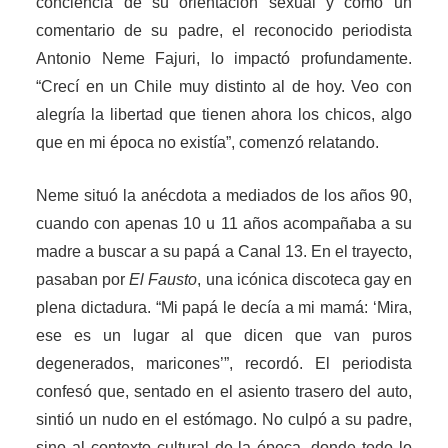
conciencia de su orientación sexual y cómo un
comentario de su padre, el reconocido periodista
Antonio Neme Fajuri, lo impactó profundamente.
“Crecí en un Chile muy distinto al de hoy. Veo con
alegría la libertad que tienen ahora los chicos, algo
que en mi época no existía”, comenzó relatando.
Neme situó la anécdota a mediados de los años 90,
cuando con apenas 10 u 11 años acompañaba a su
madre a buscar a su papá a Canal 13. En el trayecto,
pasaban por
El Fausto
, una icónica discoteca gay en
plena dictadura. “Mi papá le decía a mi mamá: ‘Mira,
ese es un lugar al que dicen que van puros
degenerados, maricones’”, recordó. El periodista
confesó que, sentado en el asiento trasero del auto,
sintió un nudo en el estómago. No culpó a su padre,
sino al contexto cultural de la época, donde todo lo