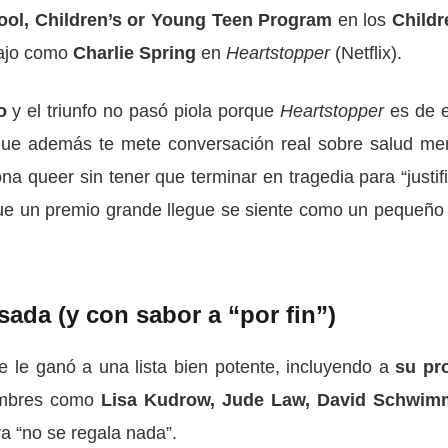
ool, Children’s or Young Teen Program
en los
Childr
bajo como
Charlie Spring
en
Heartstopper
(Netflix).
o
y el triunfo no pasó piola porque
Heartstopper
es de 
 que además te mete conversación real sobre salud men
na queer sin tener que terminar en tragedia para “justifi
 que un premio grande llegue se siente como un pequeño 
da (y con sabor a “por fin”)
 le ganó a una lista bien potente, incluyendo a
su pr
ombres como
Lisa Kudrow, Jude Law, David Schwim
ra “no se regala nada”.