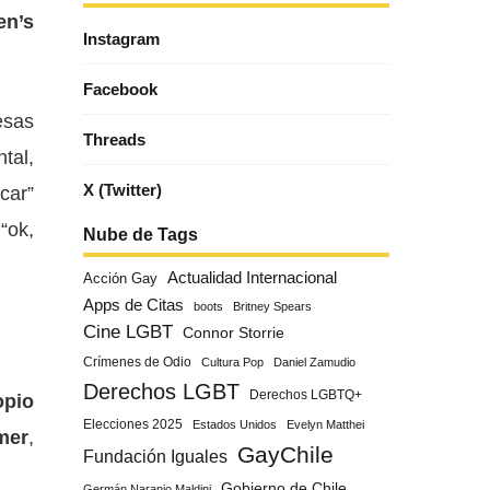
en’s
Instagram
Facebook
esas
Threads
tal,
X (Twitter)
car”
“ok,
Nube de Tags
Actualidad Internacional
Acción Gay
Apps de Citas
boots
Britney Spears
Cine LGBT
Connor Storrie
Crímenes de Odio
Cultura Pop
Daniel Zamudio
Derechos LGBT
Derechos LGBTQ+
opio
Elecciones 2025
Estados Unidos
Evelyn Matthei
mer
,
GayChile
Fundación Iguales
Gobierno de Chile
Germán Naranjo Maldini