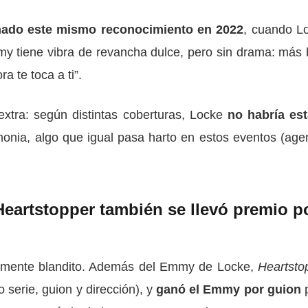
nado este mismo reconocimiento en 2022
, cuando L
 tiene vibra de revancha dulce, pero sin drama: más 
a te toca a ti”.
extra: según distintas coberturas, Locke
no habría es
monia, algo que igual pasa harto en estos eventos (age
Heartstopper también se llevó premio p
armente blandito. Además del Emmy de Locke,
Heartsto
 serie, guion y dirección), y
ganó el Emmy por guion