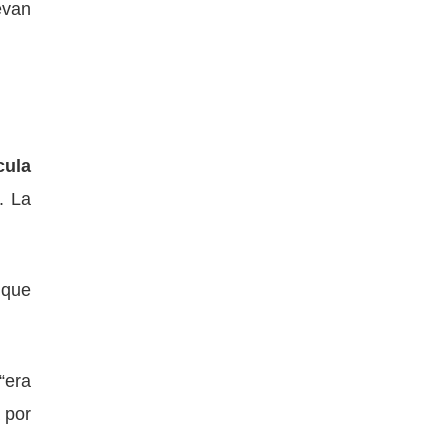
evan
cula
. La
 que
“era
 por