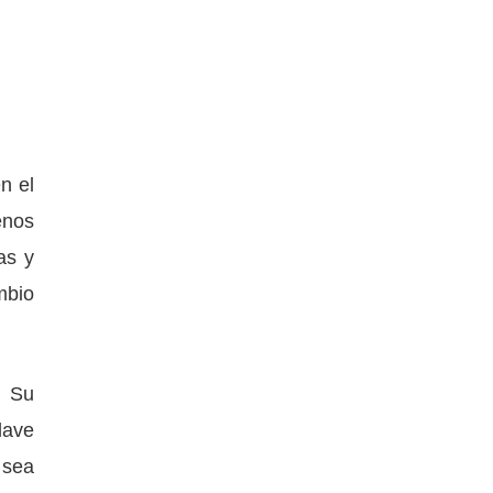
n el
enos
as y
mbio
. Su
lave
 sea