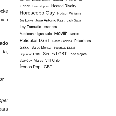
Grindr
Heated Rivalry
Heartstopper
ocke
Horóscopo Gay
Hudson Williams
bien
José Antonio Kast
Joe Locke
Lady Gaga
Ley Zamudio
Madonna
Movilh
Matrimonio Igualitario
Netflix
Películas LGBT
Relaciones
Redes Sociales
tado
Salud
Salud Mental
Seguridad Digital
nda,
Series LGBT
Todo Mejora
Seguridad LGBT
Viajes
VIH Chile
Viaje Gay
Íconos Pop LGBT
or
pper
para