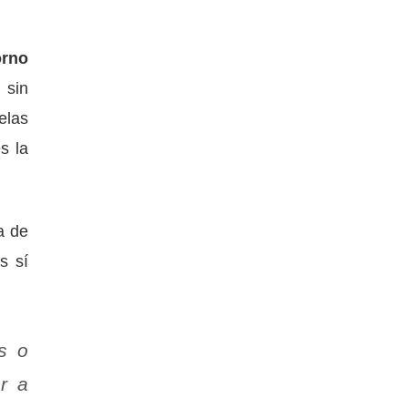
orno
 sin
elas
s la
a de
s sí
s o
r a