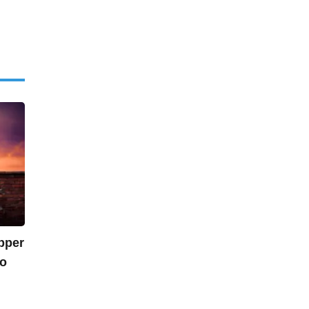
opper
do