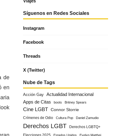
Viajes
Síguenos en Redes Sociales
Instagram
Facebook
Threads
X (Twitter)
a de
Nube de Tags
ó en
Actualidad Internacional
Acción Gay
aria
Apps de Citas
boots
Britney Spears
look
Cine LGBT
Connor Storrie
Crímenes de Odio
Cultura Pop
Daniel Zamudio
Derechos LGBT
Derechos LGBTQ+
eran
Elecciones 2025
Estados Unidos
Evelyn Matthei