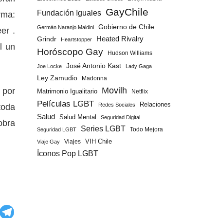
GayChile
Fundación Iguales
rma:
Gobierno de Chile
Germán Naranjo Maldini
er .
Grindr
Heated Rivalry
Heartstopper
l un
Horóscopo Gay
Hudson Williams
José Antonio Kast
Joe Locke
Lady Gaga
Ley Zamudio
Madonna
 por
Movilh
Matrimonio Igualitario
Netflix
Películas LGBT
Relaciones
toda
Redes Sociales
Salud
Salud Mental
Seguridad Digital
obra
Series LGBT
Todo Mejora
Seguridad LGBT
Viajes
VIH Chile
Viaje Gay
Íconos Pop LGBT