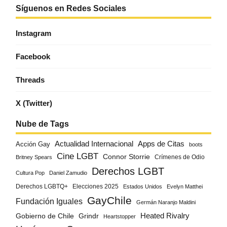
Síguenos en Redes Sociales
Instagram
Facebook
Threads
X (Twitter)
Nube de Tags
Actualidad Internacional
Apps de Citas
Acción Gay
boots
Cine LGBT
Connor Storrie
Crímenes de Odio
Britney Spears
Derechos LGBT
Cultura Pop
Daniel Zamudio
Derechos LGBTQ+
Elecciones 2025
Estados Unidos
Evelyn Matthei
GayChile
Fundación Iguales
Germán Naranjo Maldini
Gobierno de Chile
Grindr
Heated Rivalry
Heartstopper