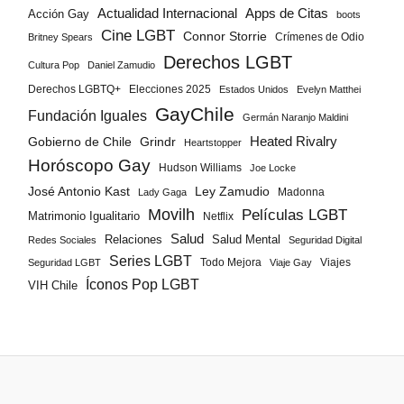
Actualidad Internacional
Apps de Citas
Acción Gay
boots
Cine LGBT
Connor Storrie
Crímenes de Odio
Britney Spears
Derechos LGBT
Cultura Pop
Daniel Zamudio
Derechos LGBTQ+
Elecciones 2025
Estados Unidos
Evelyn Matthei
GayChile
Fundación Iguales
Germán Naranjo Maldini
Gobierno de Chile
Grindr
Heated Rivalry
Heartstopper
Horóscopo Gay
Hudson Williams
Joe Locke
José Antonio Kast
Ley Zamudio
Madonna
Lady Gaga
Movilh
Películas LGBT
Matrimonio Igualitario
Netflix
Salud
Salud Mental
Relaciones
Redes Sociales
Seguridad Digital
Series LGBT
Todo Mejora
Viajes
Seguridad LGBT
Viaje Gay
Íconos Pop LGBT
VIH Chile