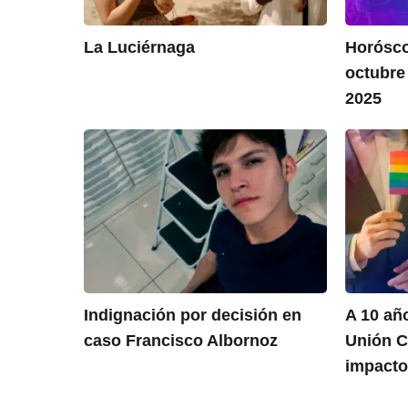
La Luciérnaga
Horósco
octubre
2025
Indignación por decisión en
A 10 añ
caso Francisco Albornoz
Unión Ci
impacto