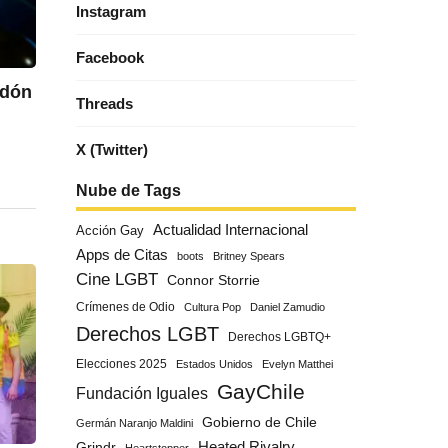
Instagram
Facebook
rdón
Threads
X (Twitter)
Nube de Tags
Actualidad Internacional
Acción Gay
Apps de Citas
boots
Britney Spears
Cine LGBT
Connor Storrie
Crímenes de Odio
Cultura Pop
Daniel Zamudio
Derechos LGBT
Derechos LGBTQ+
Elecciones 2025
Estados Unidos
Evelyn Matthei
GayChile
Fundación Iguales
Gobierno de Chile
Germán Naranjo Maldini
Grindr
Heated Rivalry