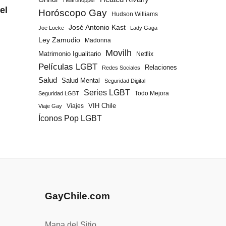
Heartstopper
el
Horóscopo Gay
Hudson Williams
José Antonio Kast
Joe Locke
Lady Gaga
Ley Zamudio
Madonna
Movilh
Matrimonio Igualitario
Netflix
Películas LGBT
Relaciones
Redes Sociales
Salud
Salud Mental
Seguridad Digital
Series LGBT
Todo Mejora
Seguridad LGBT
Viajes
VIH Chile
Viaje Gay
Íconos Pop LGBT
GayChile.com
Mapa del Sitio