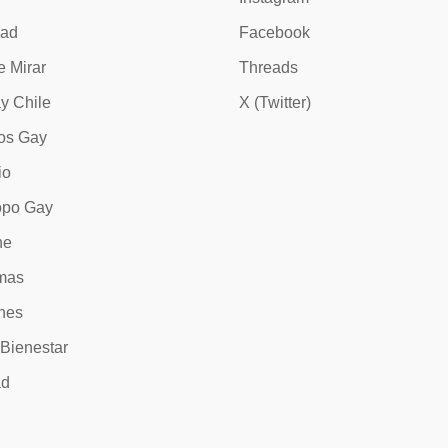
dad
Facebook
e Mirar
Threads
y Chile
X (Twitter)
os Gay
io
opo Gay
ne
mas
nes
 Bienestar
ad