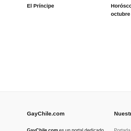
El Príncipe
Horósco
octubre
GayChile.com
Nuest
GayChile.com
es un portal dedicado
Portada