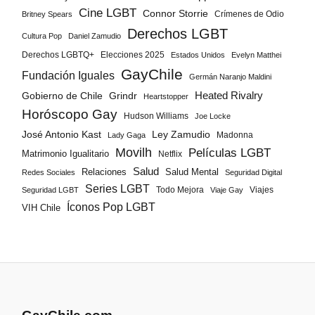
Cine LGBT
Connor Storrie
Crímenes de Odio
Britney Spears
Derechos LGBT
Cultura Pop
Daniel Zamudio
Derechos LGBTQ+
Elecciones 2025
Estados Unidos
Evelyn Matthei
GayChile
Fundación Iguales
Germán Naranjo Maldini
Gobierno de Chile
Grindr
Heated Rivalry
Heartstopper
Horóscopo Gay
Hudson Williams
Joe Locke
José Antonio Kast
Ley Zamudio
Madonna
Lady Gaga
Movilh
Películas LGBT
Matrimonio Igualitario
Netflix
Salud
Salud Mental
Relaciones
Redes Sociales
Seguridad Digital
Series LGBT
Todo Mejora
Viajes
Seguridad LGBT
Viaje Gay
Íconos Pop LGBT
VIH Chile