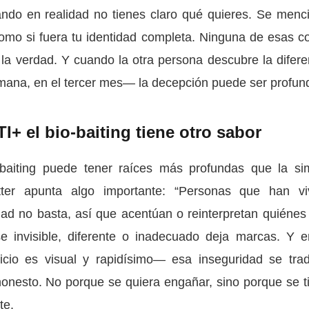
ando en realidad no tienes claro qué quieres. Se menc
como si fuera tu identidad completa. Ninguna de esas c
la verdad. Y cuando la otra persona descubre la difere
mana, en el tercer mes— la decepción puede ser profun
+ el bio-baiting tiene otro sabor
baiting puede tener raíces más profundas que la si
ter apunta algo importante: “Personas que han vi
dad no basta, así que acentúan o reinterpretan quiénes
e invisible, diferente o inadecuado deja marcas. Y e
cio es visual y rapidísimo— esa inseguridad se tra
 honesto. No porque se quiera engañar, sino porque se t
te.