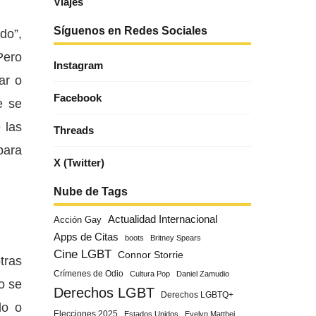
Viajes
Síguenos en Redes Sociales
do”,
Pero
Instagram
ar o
Facebook
e se
 las
Threads
para
X (Twitter)
Nube de Tags
Actualidad Internacional
Acción Gay
Apps de Citas
boots
Britney Spears
Cine LGBT
Connor Storrie
tras
Crímenes de Odio
Cultura Pop
Daniel Zamudio
o se
Derechos LGBT
Derechos LGBTQ+
do o
Elecciones 2025
Estados Unidos
Evelyn Matthei