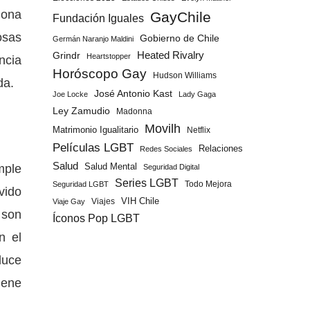
iona
GayChile
Fundación Iguales
osas
Gobierno de Chile
Germán Naranjo Maldini
Grindr
Heated Rivalry
Heartstopper
ncia
Horóscopo Gay
Hudson Williams
da.
José Antonio Kast
Joe Locke
Lady Gaga
Ley Zamudio
Madonna
Movilh
Matrimonio Igualitario
Netflix
Películas LGBT
Relaciones
Redes Sociales
Salud
mple
Salud Mental
Seguridad Digital
Series LGBT
Todo Mejora
Seguridad LGBT
vido
Viajes
VIH Chile
Viaje Gay
 son
Íconos Pop LGBT
n el
duce
iene