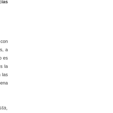
cias
 con
s, a
o es
s la
 las
pena
sta,