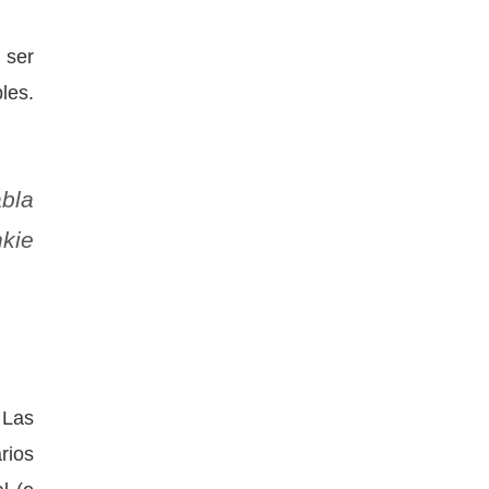
 ser
les.
abla
nkie
 Las
ios