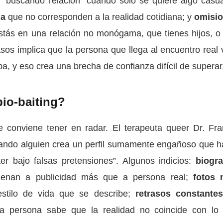
 “buscando relación” cuando solo se quiere algo casua
da
que no corresponden a la realidad cotidiana; y
omisi
ás en una relación no monógama, que tienes hijos, o
sos implica que la persona que llega al encuentro real 
ba, y eso crea una brecha de confianza difícil de superar
bio-baiting?
 conviene tener en radar. El terapeuta queer Dr. Fra
cuando alguien crea un perfil sumamente engañoso que h
er bajo falsas pretensiones”. Algunos indicios:
biogra
nan a publicidad más que a persona real;
fotos
tilo de vida que se describe;
retrasos constante
la persona sabe que la realidad no coincide con lo