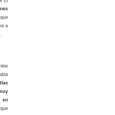
l (o
ones
 que
va a
.
nkie
abla
fías
 muy
s en
 que