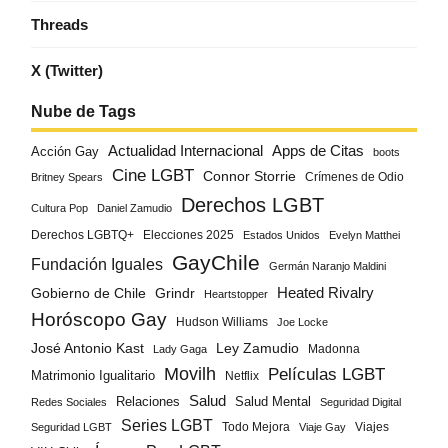
Threads
X (Twitter)
Nube de Tags
Actualidad Internacional
Apps de Citas
Acción Gay
boots
Cine LGBT
Connor Storrie
Crímenes de Odio
Britney Spears
Derechos LGBT
Cultura Pop
Daniel Zamudio
Derechos LGBTQ+
Elecciones 2025
Estados Unidos
Evelyn Matthei
GayChile
Fundación Iguales
Germán Naranjo Maldini
Gobierno de Chile
Grindr
Heated Rivalry
Heartstopper
Horóscopo Gay
Hudson Williams
Joe Locke
José Antonio Kast
Ley Zamudio
Madonna
Lady Gaga
Movilh
Películas LGBT
Matrimonio Igualitario
Netflix
Salud
Salud Mental
Relaciones
Redes Sociales
Seguridad Digital
Series LGBT
Todo Mejora
Viajes
Seguridad LGBT
Viaje Gay