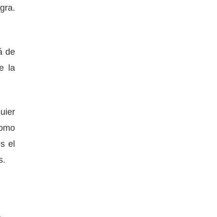
gra.
á de
e la
uier
como
s el
s.