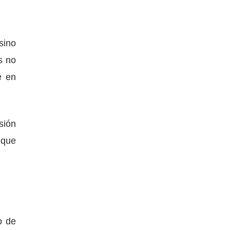
sino
s no
e en
sión
 que
o de