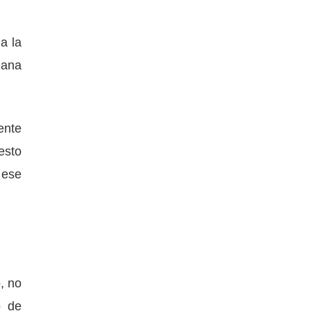
a la
gana
ente
esto
 ese
, no
o de