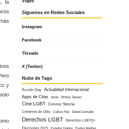
Viajes
, la
ocos
Síguenos en Redes Sociales
 más
Instagram
Facebook
Threads
ivos
X (Twitter)
Pero
Nube de Tags
co y
Actualidad Internacional
Acción Gay
solo
Apps de Citas
boots
Britney Spears
Cine LGBT
Connor Storrie
Crímenes de Odio
Cultura Pop
Daniel Zamudio
Derechos LGBT
como
Derechos LGBTQ+
Elecciones 2025
Estados Unidos
Evelyn Matthei