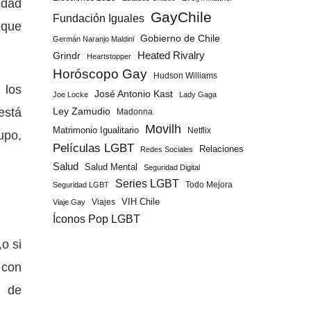
edad
GayChile
Fundación Iguales
 que
Gobierno de Chile
Germán Naranjo Maldini
Grindr
Heated Rivalry
Heartstopper
Horóscopo Gay
Hudson Williams
 los
José Antonio Kast
Joe Locke
Lady Gaga
está
Ley Zamudio
Madonna
Movilh
Matrimonio Igualitario
Netflix
upo,
Películas LGBT
Relaciones
Redes Sociales
Salud
Salud Mental
Seguridad Digital
Series LGBT
Todo Mejora
Seguridad LGBT
Viajes
VIH Chile
Viaje Gay
Íconos Pop LGBT
o si
 con
s de