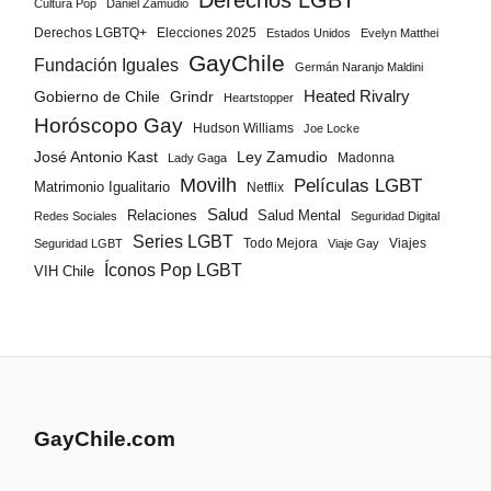
Derechos LGBT
Cultura Pop
Daniel Zamudio
Derechos LGBTQ+
Elecciones 2025
Estados Unidos
Evelyn Matthei
GayChile
Fundación Iguales
Germán Naranjo Maldini
Gobierno de Chile
Grindr
Heated Rivalry
Heartstopper
Horóscopo Gay
Hudson Williams
Joe Locke
José Antonio Kast
Ley Zamudio
Madonna
Lady Gaga
Movilh
Películas LGBT
Matrimonio Igualitario
Netflix
Salud
Salud Mental
Relaciones
Redes Sociales
Seguridad Digital
Series LGBT
Todo Mejora
Viajes
Seguridad LGBT
Viaje Gay
Íconos Pop LGBT
VIH Chile
GayChile.com