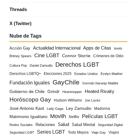
Threads
X (Twitter)
Nube de Tags
Actualidad Internacional
Apps de Citas
Acción Gay
boots
Cine LGBT
Connor Storrie
Crímenes de Odio
Britney Spears
Derechos LGBT
Cultura Pop
Daniel Zamudio
Derechos LGBTQ+
Elecciones 2025
Estados Unidos
Evelyn Matthei
GayChile
Fundación Iguales
Germán Naranjo Maldini
Gobierno de Chile
Grindr
Heated Rivalry
Heartstopper
Horóscopo Gay
Hudson Williams
Joe Locke
José Antonio Kast
Ley Zamudio
Madonna
Lady Gaga
Movilh
Películas LGBT
Matrimonio Igualitario
Netflix
Salud
Salud Mental
Relaciones
Redes Sociales
Seguridad Digital
Series LGBT
Todo Mejora
Viajes
Seguridad LGBT
Viaje Gay