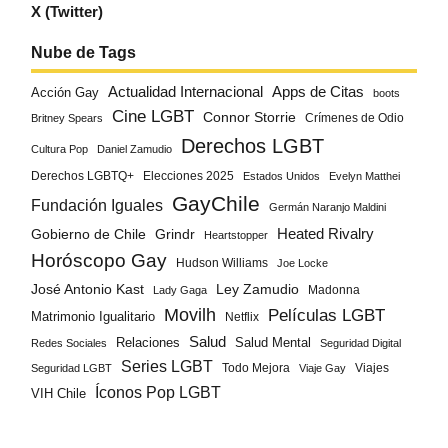
X (Twitter)
Nube de Tags
Actualidad Internacional
Apps de Citas
Acción Gay
boots
Cine LGBT
Connor Storrie
Crímenes de Odio
Britney Spears
Derechos LGBT
Cultura Pop
Daniel Zamudio
Derechos LGBTQ+
Elecciones 2025
Estados Unidos
Evelyn Matthei
GayChile
Fundación Iguales
Germán Naranjo Maldini
Gobierno de Chile
Grindr
Heated Rivalry
Heartstopper
Horóscopo Gay
Hudson Williams
Joe Locke
José Antonio Kast
Ley Zamudio
Madonna
Lady Gaga
Movilh
Películas LGBT
Matrimonio Igualitario
Netflix
Salud
Salud Mental
Relaciones
Redes Sociales
Seguridad Digital
Series LGBT
Todo Mejora
Viajes
Seguridad LGBT
Viaje Gay
Íconos Pop LGBT
VIH Chile