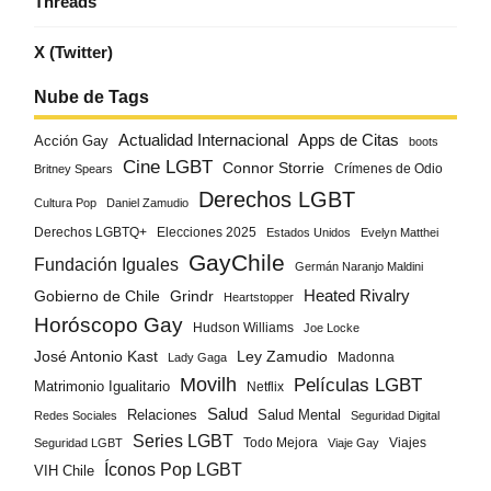
Threads
X (Twitter)
Nube de Tags
Actualidad Internacional
Apps de Citas
Acción Gay
boots
Cine LGBT
Connor Storrie
Crímenes de Odio
Britney Spears
Derechos LGBT
Cultura Pop
Daniel Zamudio
Derechos LGBTQ+
Elecciones 2025
Estados Unidos
Evelyn Matthei
GayChile
Fundación Iguales
Germán Naranjo Maldini
Gobierno de Chile
Grindr
Heated Rivalry
Heartstopper
Horóscopo Gay
Hudson Williams
Joe Locke
José Antonio Kast
Ley Zamudio
Madonna
Lady Gaga
Movilh
Películas LGBT
Matrimonio Igualitario
Netflix
Salud
Salud Mental
Relaciones
Redes Sociales
Seguridad Digital
Series LGBT
Todo Mejora
Viajes
Seguridad LGBT
Viaje Gay
Íconos Pop LGBT
VIH Chile