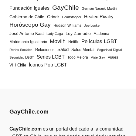
GayChile
Fundación Iguales
Germán Naranjo Maldini
Gobierno de Chile
Grindr
Heated Rivalry
Heartstopper
Horóscopo Gay
Hudson Williams
Joe Locke
José Antonio Kast
Ley Zamudio
Madonna
Lady Gaga
Movilh
Películas LGBT
Matrimonio Igualitario
Netflix
Salud
Salud Mental
Relaciones
Redes Sociales
Seguridad Digital
Series LGBT
Todo Mejora
Viajes
Seguridad LGBT
Viaje Gay
Íconos Pop LGBT
VIH Chile
GayChile.com
GayChile.com
es un portal dedicado a la comunidad