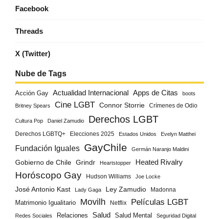
Facebook
Threads
X (Twitter)
Nube de Tags
Actualidad Internacional
Apps de Citas
Acción Gay
boots
Cine LGBT
Connor Storrie
Crímenes de Odio
Britney Spears
Derechos LGBT
Cultura Pop
Daniel Zamudio
Derechos LGBTQ+
Elecciones 2025
Estados Unidos
Evelyn Matthei
GayChile
Fundación Iguales
Germán Naranjo Maldini
Gobierno de Chile
Grindr
Heated Rivalry
Heartstopper
Horóscopo Gay
Hudson Williams
Joe Locke
José Antonio Kast
Ley Zamudio
Madonna
Lady Gaga
Movilh
Películas LGBT
Matrimonio Igualitario
Netflix
Salud
Salud Mental
Relaciones
Redes Sociales
Seguridad Digital