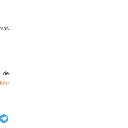
 más
d de
Niño