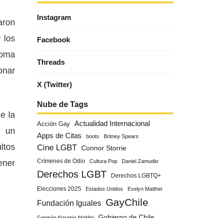
Instagram
aron
 los
Facebook
toma
Threads
onar
X (Twitter)
Nube de Tags
e la
Actualidad Internacional
Acción Gay
e un
Apps de Citas
boots
Britney Spears
ltos
Cine LGBT
Connor Storrie
ener
Crímenes de Odio
Cultura Pop
Daniel Zamudio
Derechos LGBT
Derechos LGBTQ+
Elecciones 2025
Estados Unidos
Evelyn Matthei
GayChile
Fundación Iguales
Gobierno de Chile
Germán Naranjo Maldini