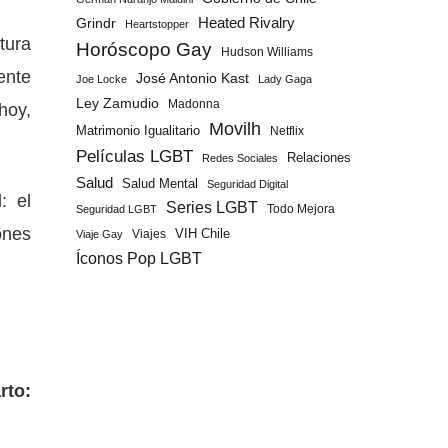
Grindr
Heated Rivalry
Heartstopper
tura
Horóscopo Gay
Hudson Williams
ente
José Antonio Kast
Joe Locke
Lady Gaga
Ley Zamudio
Madonna
hoy,
Movilh
Matrimonio Igualitario
Netflix
Películas LGBT
Relaciones
Redes Sociales
Salud
Salud Mental
Seguridad Digital
: el
Series LGBT
Todo Mejora
Seguridad LGBT
ones
Viajes
VIH Chile
Viaje Gay
Íconos Pop LGBT
rto: