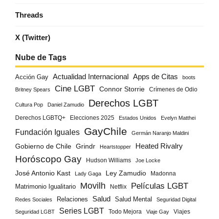
Threads
X (Twitter)
Nube de Tags
Actualidad Internacional
Apps de Citas
Acción Gay
boots
Cine LGBT
Connor Storrie
Crímenes de Odio
Britney Spears
Derechos LGBT
Cultura Pop
Daniel Zamudio
Derechos LGBTQ+
Elecciones 2025
Estados Unidos
Evelyn Matthei
GayChile
Fundación Iguales
Germán Naranjo Maldini
Gobierno de Chile
Grindr
Heated Rivalry
Heartstopper
Horóscopo Gay
Hudson Williams
Joe Locke
José Antonio Kast
Ley Zamudio
Madonna
Lady Gaga
Movilh
Películas LGBT
Matrimonio Igualitario
Netflix
Salud
Salud Mental
Relaciones
Redes Sociales
Seguridad Digital
Series LGBT
Todo Mejora
Viajes
Seguridad LGBT
Viaje Gay