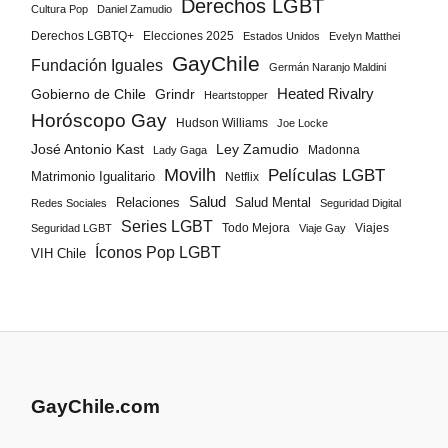
Derechos LGBT
Cultura Pop
Daniel Zamudio
Derechos LGBTQ+
Elecciones 2025
Estados Unidos
Evelyn Matthei
GayChile
Fundación Iguales
Germán Naranjo Maldini
Gobierno de Chile
Grindr
Heated Rivalry
Heartstopper
Horóscopo Gay
Hudson Williams
Joe Locke
José Antonio Kast
Ley Zamudio
Madonna
Lady Gaga
Movilh
Películas LGBT
Matrimonio Igualitario
Netflix
Salud
Salud Mental
Relaciones
Redes Sociales
Seguridad Digital
Series LGBT
Todo Mejora
Viajes
Seguridad LGBT
Viaje Gay
Íconos Pop LGBT
VIH Chile
GayChile.com