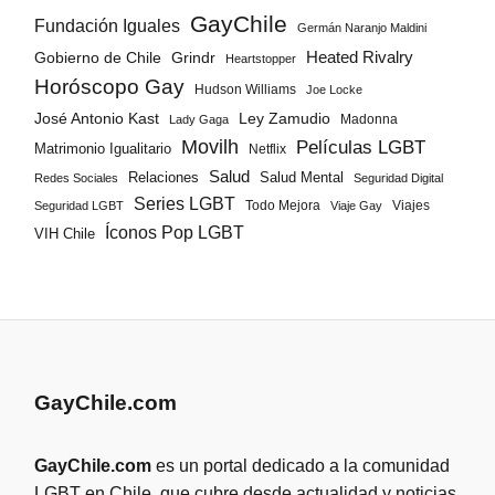
GayChile
Fundación Iguales
Germán Naranjo Maldini
Gobierno de Chile
Grindr
Heated Rivalry
Heartstopper
Horóscopo Gay
Hudson Williams
Joe Locke
José Antonio Kast
Ley Zamudio
Madonna
Lady Gaga
Movilh
Películas LGBT
Matrimonio Igualitario
Netflix
Salud
Salud Mental
Relaciones
Redes Sociales
Seguridad Digital
Series LGBT
Todo Mejora
Viajes
Seguridad LGBT
Viaje Gay
Íconos Pop LGBT
VIH Chile
GayChile.com
GayChile.com
es un portal dedicado a la comunidad
LGBT en Chile, que cubre desde actualidad y noticias