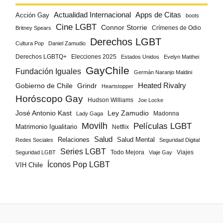
Actualidad Internacional
Apps de Citas
Acción Gay
boots
Cine LGBT
Connor Storrie
Crímenes de Odio
Britney Spears
Derechos LGBT
Cultura Pop
Daniel Zamudio
Derechos LGBTQ+
Elecciones 2025
Estados Unidos
Evelyn Matthei
GayChile
Fundación Iguales
Germán Naranjo Maldini
Gobierno de Chile
Grindr
Heated Rivalry
Heartstopper
Horóscopo Gay
Hudson Williams
Joe Locke
José Antonio Kast
Ley Zamudio
Madonna
Lady Gaga
Movilh
Películas LGBT
Matrimonio Igualitario
Netflix
Salud
Salud Mental
Relaciones
Redes Sociales
Seguridad Digital
Series LGBT
Todo Mejora
Viajes
Seguridad LGBT
Viaje Gay
Íconos Pop LGBT
VIH Chile