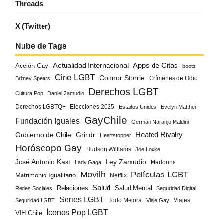
Threads
X (Twitter)
Nube de Tags
Actualidad Internacional
Apps de Citas
Acción Gay
boots
Cine LGBT
Connor Storrie
Crímenes de Odio
Britney Spears
Derechos LGBT
Cultura Pop
Daniel Zamudio
Derechos LGBTQ+
Elecciones 2025
Estados Unidos
Evelyn Matthei
GayChile
Fundación Iguales
Germán Naranjo Maldini
Gobierno de Chile
Grindr
Heated Rivalry
Heartstopper
Horóscopo Gay
Hudson Williams
Joe Locke
José Antonio Kast
Ley Zamudio
Madonna
Lady Gaga
Movilh
Películas LGBT
Matrimonio Igualitario
Netflix
Salud
Salud Mental
Relaciones
Redes Sociales
Seguridad Digital
Series LGBT
Todo Mejora
Viajes
Seguridad LGBT
Viaje Gay
Íconos Pop LGBT
VIH Chile