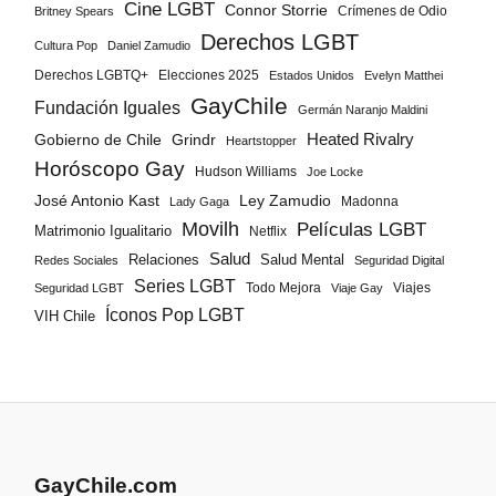
Cine LGBT
Connor Storrie
Crímenes de Odio
Britney Spears
Derechos LGBT
Cultura Pop
Daniel Zamudio
Derechos LGBTQ+
Elecciones 2025
Estados Unidos
Evelyn Matthei
GayChile
Fundación Iguales
Germán Naranjo Maldini
Gobierno de Chile
Grindr
Heated Rivalry
Heartstopper
Horóscopo Gay
Hudson Williams
Joe Locke
José Antonio Kast
Ley Zamudio
Madonna
Lady Gaga
Movilh
Películas LGBT
Matrimonio Igualitario
Netflix
Salud
Salud Mental
Relaciones
Redes Sociales
Seguridad Digital
Series LGBT
Todo Mejora
Viajes
Seguridad LGBT
Viaje Gay
Íconos Pop LGBT
VIH Chile
GayChile.com