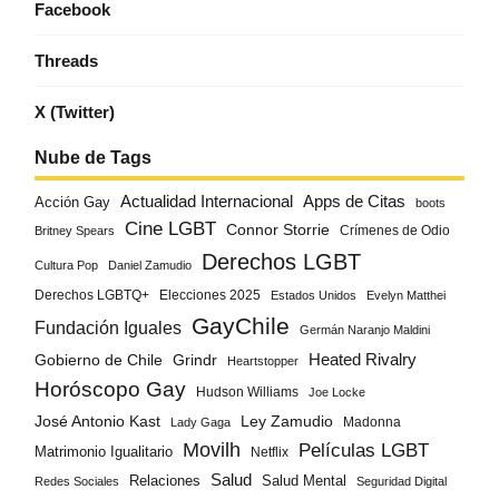
Facebook
Threads
X (Twitter)
Nube de Tags
Actualidad Internacional
Apps de Citas
Acción Gay
boots
Cine LGBT
Connor Storrie
Crímenes de Odio
Britney Spears
Derechos LGBT
Cultura Pop
Daniel Zamudio
Derechos LGBTQ+
Elecciones 2025
Estados Unidos
Evelyn Matthei
GayChile
Fundación Iguales
Germán Naranjo Maldini
Gobierno de Chile
Grindr
Heated Rivalry
Heartstopper
Horóscopo Gay
Hudson Williams
Joe Locke
José Antonio Kast
Ley Zamudio
Madonna
Lady Gaga
Movilh
Películas LGBT
Matrimonio Igualitario
Netflix
Salud
Salud Mental
Relaciones
Redes Sociales
Seguridad Digital