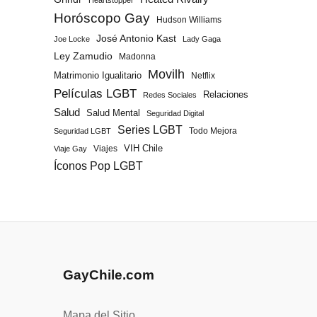
Heartstopper
Horóscopo Gay
Hudson Williams
José Antonio Kast
Joe Locke
Lady Gaga
Ley Zamudio
Madonna
Movilh
Matrimonio Igualitario
Netflix
Películas LGBT
Relaciones
Redes Sociales
Salud
Salud Mental
Seguridad Digital
Series LGBT
Todo Mejora
Seguridad LGBT
Viajes
VIH Chile
Viaje Gay
Íconos Pop LGBT
GayChile.com
Mapa del Sitio