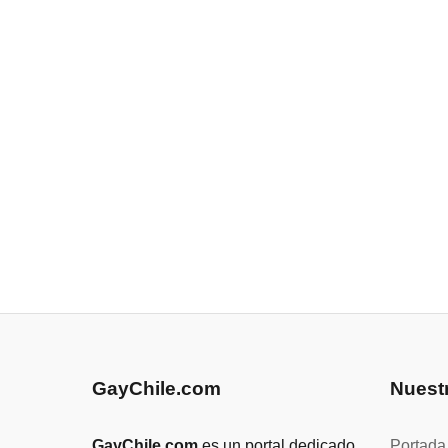
GayChile.com
Nuest
GayChile.com
es un portal dedicado
Portada