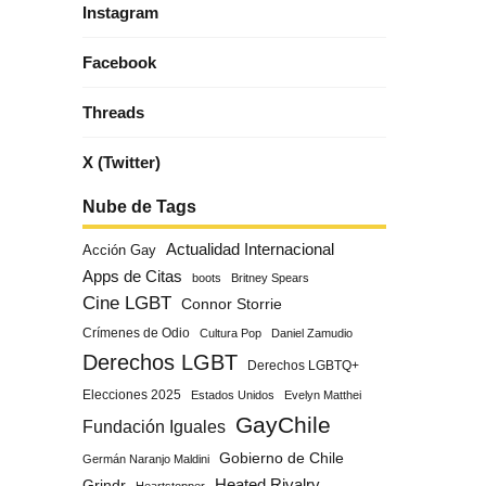
Instagram
Facebook
Threads
X (Twitter)
Nube de Tags
Actualidad Internacional
Acción Gay
Apps de Citas
boots
Britney Spears
Cine LGBT
Connor Storrie
Crímenes de Odio
Cultura Pop
Daniel Zamudio
Derechos LGBT
Derechos LGBTQ+
Elecciones 2025
Estados Unidos
Evelyn Matthei
GayChile
Fundación Iguales
Gobierno de Chile
Germán Naranjo Maldini
Grindr
Heated Rivalry