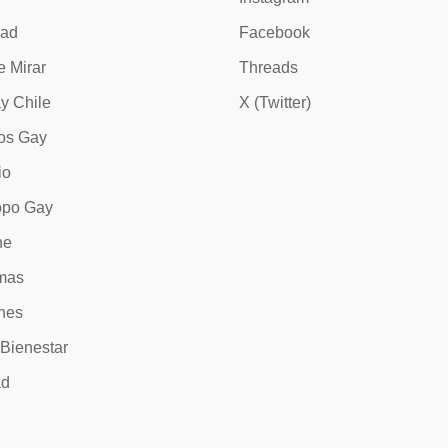
dad
Facebook
e Mirar
Threads
y Chile
X (Twitter)
os Gay
io
opo Gay
ne
mas
nes
 Bienestar
ad