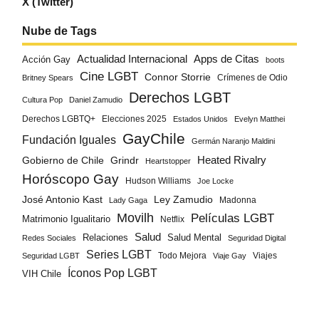
X (Twitter)
Nube de Tags
Actualidad Internacional
Apps de Citas
Acción Gay
boots
Cine LGBT
Connor Storrie
Crímenes de Odio
Britney Spears
Derechos LGBT
Cultura Pop
Daniel Zamudio
Derechos LGBTQ+
Elecciones 2025
Estados Unidos
Evelyn Matthei
GayChile
Fundación Iguales
Germán Naranjo Maldini
Gobierno de Chile
Grindr
Heated Rivalry
Heartstopper
Horóscopo Gay
Hudson Williams
Joe Locke
José Antonio Kast
Ley Zamudio
Madonna
Lady Gaga
Movilh
Películas LGBT
Matrimonio Igualitario
Netflix
Salud
Salud Mental
Relaciones
Redes Sociales
Seguridad Digital
Series LGBT
Todo Mejora
Viajes
Seguridad LGBT
Viaje Gay
Íconos Pop LGBT
VIH Chile