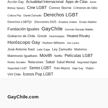
Actualidad Internacional
Apps de Citas
Acción Gay
boots
Cine LGBT
Connor Storrie
Crímenes de Odio
Britney Spears
Derechos LGBT
Cultura Pop
Daniel Zamudio
Derechos LGBTQ+
Elecciones 2025
Estados Unidos
Evelyn Matthei
GayChile
Fundación Iguales
Germán Naranjo Maldini
Gobierno de Chile
Grindr
Heated Rivalry
Heartstopper
Horóscopo Gay
Hudson Williams
Joe Locke
José Antonio Kast
Ley Zamudio
Madonna
Lady Gaga
Movilh
Películas LGBT
Matrimonio Igualitario
Netflix
Salud
Salud Mental
Relaciones
Redes Sociales
Seguridad Digital
Series LGBT
Todo Mejora
Viajes
Seguridad LGBT
Viaje Gay
Íconos Pop LGBT
VIH Chile
GayChile.com